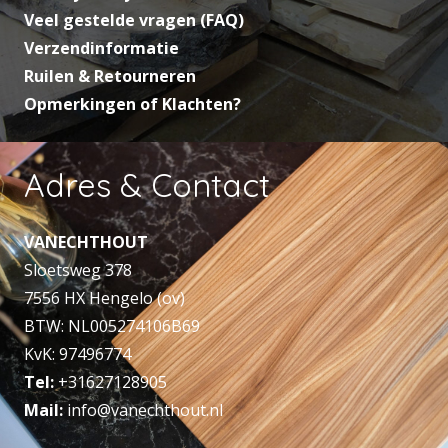
Veel gestelde vragen (FAQ)
Verzendinformatie
Ruilen & Retourneren
Opmerkingen of Klachten?
Adres & Contact
VANECHTHOUT
Sloetsweg 378
7556 HX Hengelo (ov)
BTW: NL005274106B69
KvK: 97496774
Tel:
+31627128905
Mail:
info@vanechthout.nl