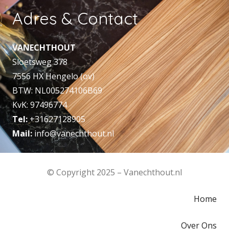
Adres & Contact
VANECHTHOUT
Sloetsweg 378
7556 HX Hengelo (ov)
BTW: NL005274106B69
KvK: 97496774
Tel:
+31627128905
Mail:
info@vanechthout.nl
© Copyright 2025 – Vanechthout.nl
Home
Over Ons