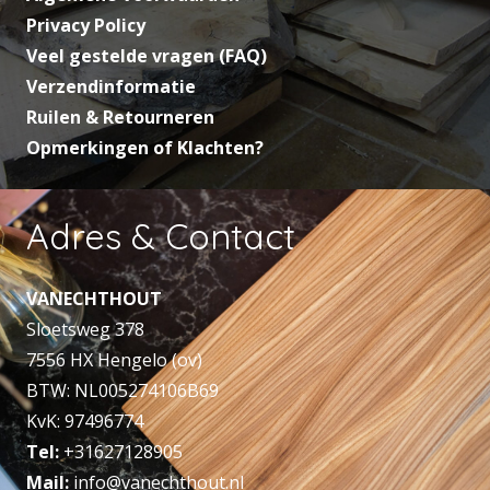
Privacy Policy
Veel gestelde vragen (FAQ)
Verzendinformatie
Ruilen & Retourneren
Opmerkingen of Klachten?
Adres & Contact
VANECHTHOUT
Sloetsweg 378
7556 HX Hengelo (ov)
BTW: NL005274106B69
KvK: 97496774
Tel:
+31627128905
Mail:
info@vanechthout.nl