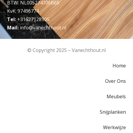
BTW: NL005274106B69
KvK: 97496774
Tel:
+31627128905
Mail:
info@vanechthout.nl
© Copyright 2025 – Vanechthout.nl
Home
Over Ons
Meubels
Snijplanken
Werkwijze