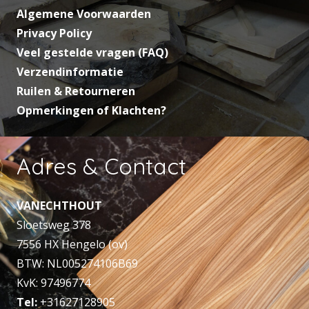
Algemene Voorwaarden
Privacy Policy
Veel gestelde vragen (FAQ)
Verzendinformatie
Ruilen & Retourneren
Opmerkingen of Klachten?
Adres & Contact
VANECHTHOUT
Sloetsweg 378
7556 HX Hengelo (ov)
BTW: NL005274106B69
KvK: 97496774
Tel:
+31627128905