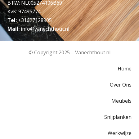
BTW: NL005274106B69
KvK: 97496774
Tel:
+31627128905
Mail:
info@vanechthout.nl
© Copyright 2025 – Vanechthout.nl
Home
Over Ons
Meubels
Snijplanken
Werkwijze