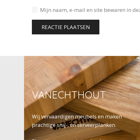
Mijn naam, e-mail en site bewaren in dez
REACTIE PLAATSEN
VANECHTHOUT
Wij vervaardigen meubels en maken
prachtige snij-, en serveerplanken.