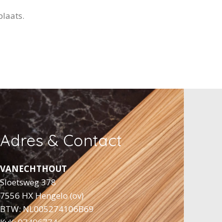
plaats.
Adres & Contact
VANECHTHOUT
Sloetsweg 378
7556 HX Hengelo (ov)
BTW: NL005274106B69