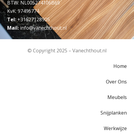
BTW: NL005274106B69
KvK: 97496774
Tel:
+31627128905
Mail:
info@vanechthout.nl
© Copyright 2025 – Vanechthout.nl
Home
Over Ons
Meubels
Snijplanken
Werkwijze