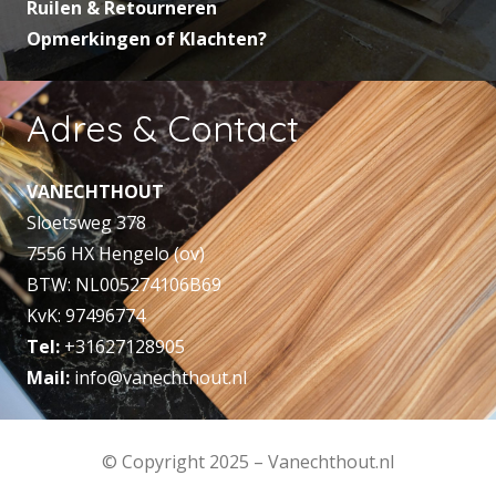
Ruilen & Retourneren
Opmerkingen of Klachten?
Adres & Contact
VANECHTHOUT
Sloetsweg 378
7556 HX Hengelo (ov)
BTW: NL005274106B69
KvK: 97496774
Tel:
+31627128905
Mail:
info@vanechthout.nl
© Copyright 2025 – Vanechthout.nl